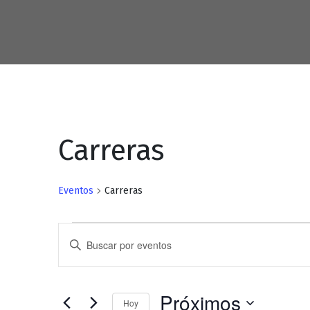
Carreras
Eventos
Carreras
Eventos
Navegación
Introduce
de
la
palabra
búsqueda
clave.
Próximos
Busca
Hoy