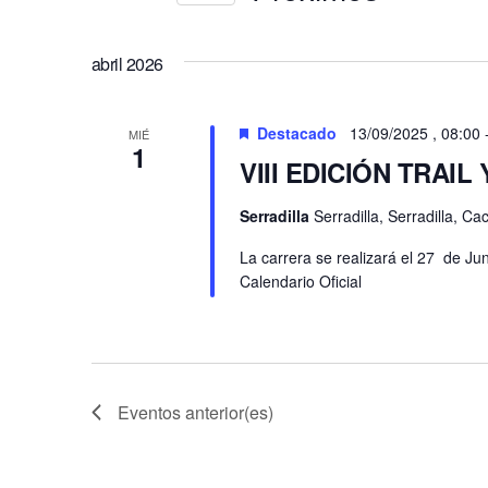
y
Eventos
Selecciona
vistas
para
la
la
abril 2026
de
fecha.
palabra
Eventos
clave.
Destacado
13/09/2025 , 08:00
MIÉ
1
VIII EDICIÓN TRAI
Serradilla
Serradilla, Serradilla, C
La carrera se realizará el 27 de Jun
Calendario Oficial
Eventos
anterior(es)