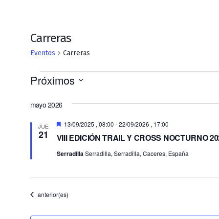
Carreras
Eventos
Carreras
Eventos
Próximos
Selecciona
la
mayo 2026
fecha.
Destacado
13/09/2025 , 08:00
-
22/09/2026 , 17:00
JUE
21
VIII EDICIÓN TRAIL Y CROSS NOCTURNO 20
Serradilla
Serradilla, Serradilla, Caceres, España
Eventos
anterior(es)