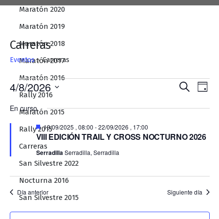
Maratón 2020
Maratón 2019
Carreras
Maratón 2018
Eventos
Carreras
Maratón 2017
Maratón 2016
Eventos
Naveg
Na
4/8/2026
Buscar
Día
Rally 2016
en
de
de
Selecciona
En curso
la
08/04/2026
búsqu
Maratón 2015
vis
fecha.
y
Destacado
de
13/09/2025 , 08:00
-
22/09/2026 , 17:00
Rally 2015
VIII EDICIÓN TRAIL Y CROSS NOCTURNO 2026
vistas
Ev
Carreras
Serradilla
Serradilla, Serradilla
de
San Silvestre 2022
Event
Nocturna 2016
Día anterior
Siguiente día
San Silvestre 2015
Nocturna 2015