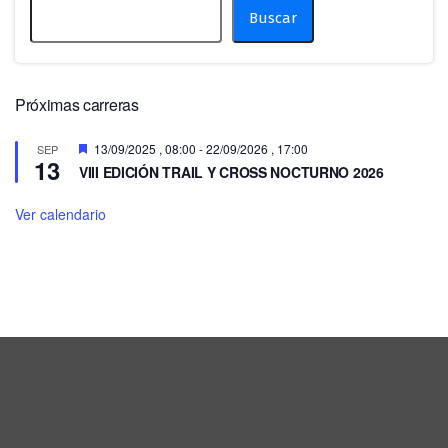
Buscar
Próximas carreras
Destacado
13/09/2025 , 08:00
-
22/09/2026 , 17:00
SEP
13
VIII EDICIÓN TRAIL Y CROSS NOCTURNO 2026
Ver calendario