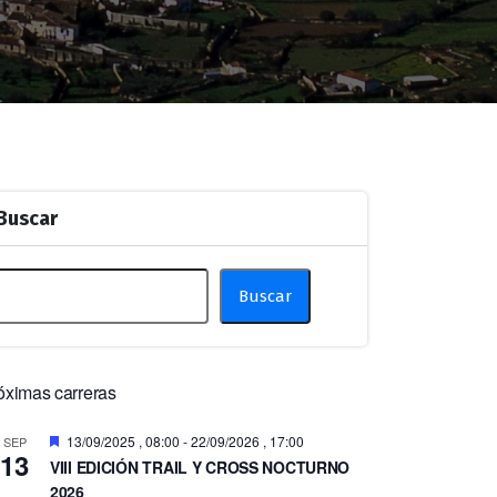
Buscar
Buscar
óximas carreras
Destacado
13/09/2025 , 08:00
-
22/09/2026 , 17:00
SEP
13
VIII EDICIÓN TRAIL Y CROSS NOCTURNO
2026