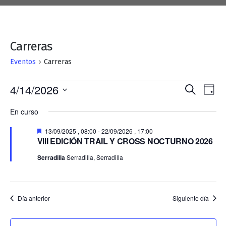
Carreras
Eventos
Carreras
Eventos
Naveg
Na
4/14/2026
Buscar
Día
en
de
de
Selecciona
En curso
la
14/04/2026
búsqu
vis
fecha.
y
Destacado
de
13/09/2025 , 08:00
-
22/09/2026 , 17:00
VIII EDICIÓN TRAIL Y CROSS NOCTURNO 2026
vistas
Ev
Serradilla
Serradilla, Serradilla
de
Event
Día anterior
Siguiente día