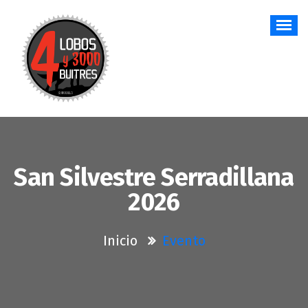
Saltar
al
contenido
San Silvestre Serradillana
2026
Inicio
Evento