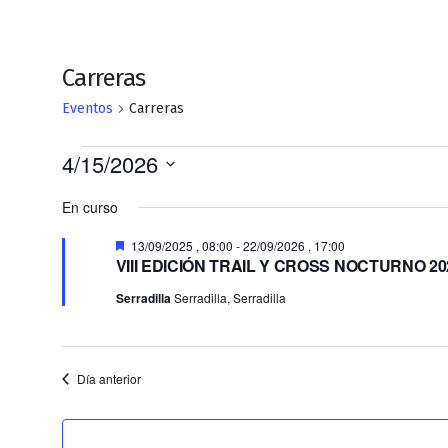
Carreras
Eventos
Carreras
Eventos
4/15/2026
en
Selecciona
En curso
la
15/04/2026
fecha.
Destacado
13/09/2025 , 08:00
-
22/09/2026 , 17:00
VIII EDICIÓN TRAIL Y CROSS NOCTURNO 20
Serradilla
Serradilla, Serradilla
Día anterior