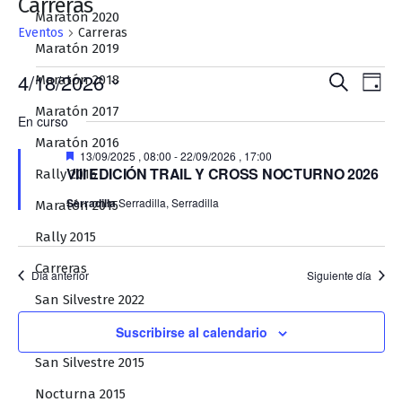
Carreras
Maratón 2020
Eventos
Carreras
Maratón 2019
Eventos
Naveg
Na
4/18/2026
Maratón 2018
Buscar
Día
en
de
de
Selecciona
Maratón 2017
En curso
la
18/04/2026
búsqu
vis
Maratón 2016
fecha.
y
Destacado
de
13/09/2025 , 08:00
-
22/09/2026 , 17:00
VIII EDICIÓN TRAIL Y CROSS NOCTURNO 2026
Rally 2016
vistas
Ev
Serradilla
Serradilla, Serradilla
Maratón 2015
de
Event
Rally 2015
Carreras
Día anterior
Siguiente día
San Silvestre 2022
Nocturna 2016
Suscribirse al calendario
San Silvestre 2015
Nocturna 2015