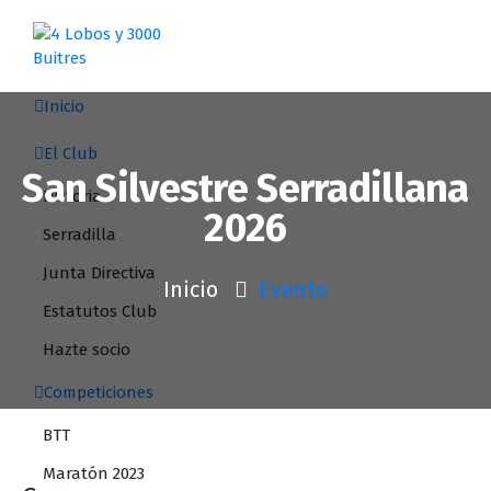
Saltar
al
contenido
Inicio
El Club
San Silvestre Serradillana
Historia
2026
Serradilla
Junta Directiva
Inicio
Evento
Estatutos Club
Hazte socio
Competiciones
BTT
Maratón 2023