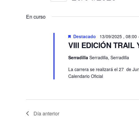
y
Eventos
Selecciona
vistas
para
la
la
En curso
de
fecha.
palabra
Eventos
clave.
Destacado
13/09/2025 , 08:00
VIII EDICIÓN TRAI
Serradilla
Serradilla, Serradilla
La carrera se realizará el 27 de Jun
Calendario Oficial
Día anterior