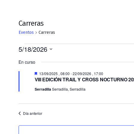
Carreras
Eventos
Carreras
Eventos
5/18/2026
en
Selecciona
En curso
la
18/05/2026
fecha.
Destacado
13/09/2025 , 08:00
-
22/09/2026 , 17:00
VIII EDICIÓN TRAIL Y CROSS NOCTURNO 20
Serradilla
Serradilla, Serradilla
Día anterior