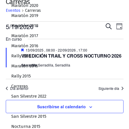
Carreras
Maratón 2020
Eventos
Carreras
Maratón 2019
Eventos
Naveg
Na
5/19/2026
Maratón 2018
Buscar
Día
en
de
de
Selecciona
Maratón 2017
En curso
la
19/05/2026
búsqu
vis
Maratón 2016
fecha.
y
Destacado
de
13/09/2025 , 08:00
-
22/09/2026 , 17:00
VIII EDICIÓN TRAIL Y CROSS NOCTURNO 2026
Rally 2016
vistas
Ev
Serradilla
Serradilla, Serradilla
Maratón 2015
de
Event
Rally 2015
Carreras
Día anterior
Siguiente día
San Silvestre 2022
Nocturna 2016
Suscribirse al calendario
San Silvestre 2015
Nocturna 2015