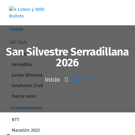
Saltar
al
contenido
Inicio
El Club
San Silvestre Serradillana
Historia
2026
Serradilla
Junta Directiva
Inicio
Evento
Estatutos Club
Hazte socio
Competiciones
BTT
Maratón 2023