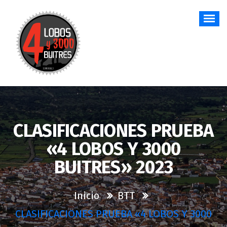
Saltar
al
contenido
CLASIFICACIONES PRUEBA
«4 LOBOS Y 3000
BUITRES» 2023
Inicio
BTT
CLASIFICACIONES PRUEBA «4 LOBOS Y 3000