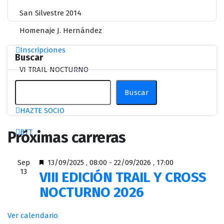
San Silvestre 2014
Homenaje J. Hernández
Inscripciones
Buscar
VI TRAIL NOCTURNO
Contactar
Buscar
HAZTE SOCIO
BTT
Próximas carreras
Destacado
Sep
13/09/2025 , 08:00
-
22/09/2026 , 17:00
13
VIII EDICIÓN TRAIL Y CROSS
NOCTURNO 2026
Ver calendario