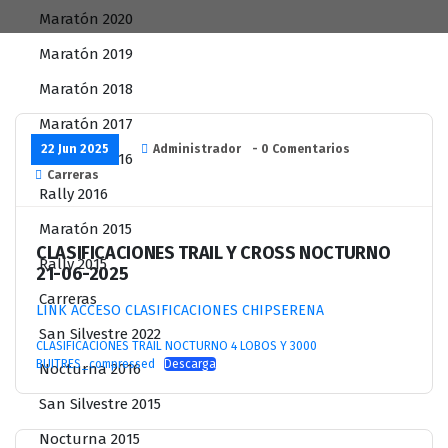
Maratón 2020
Maratón 2019
Maratón 2018
Maratón 2017
22 Jun 2025
Administrador
- 0 Comentarios
Maratón 2016
Carreras
Rally 2016
Maratón 2015
CLASIFICACIONES TRAIL Y CROSS NOCTURNO
Rally 2015
21-06-2025
Carreras
LINK ACCESO CLASIFICACIONES CHIPSERENA
San Silvestre 2022
CLASIFICACIONES TRAIL NOCTURNO 4 LOBOS Y 3000
BUITRES_compressed
Descarga
Nocturna 2016
San Silvestre 2015
Nocturna 2015