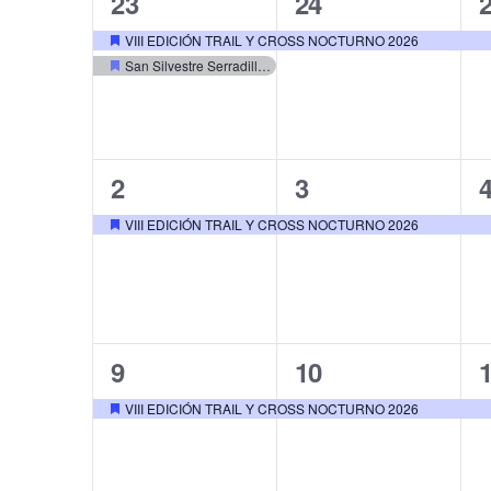
2
1
23
24
Eventos
Eventos
eventos,
evento,
e
VIII EDICIÓN TRAIL Y CROSS NOCTURNO 2026
Destacado
San Silvestre Serradillana 2026
Destacado
1
1
2
3
evento,
evento,
e
VIII EDICIÓN TRAIL Y CROSS NOCTURNO 2026
Destacado
1
1
9
10
evento,
evento,
e
VIII EDICIÓN TRAIL Y CROSS NOCTURNO 2026
Destacado