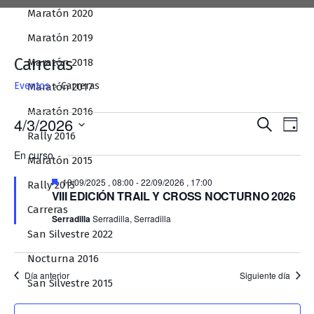
Maratón 2020
Maratón 2019
Carreras
Maratón 2018
Eventos
Carreras
Maratón 2017
Maratón 2016
Eventos
Naveg
Na
4/3/2026
Buscar
Día
Rally 2016
en
de
de
Selecciona
En curso
la
03/04/2026
búsqu
Maratón 2015
vis
fecha.
y
Destacado
de
13/09/2025 , 08:00
-
22/09/2026 , 17:00
Rally 2015
VIII EDICIÓN TRAIL Y CROSS NOCTURNO 2026
vistas
Ev
Carreras
Serradilla
Serradilla, Serradilla
de
San Silvestre 2022
Event
Nocturna 2016
Día anterior
Siguiente día
San Silvestre 2015
Nocturna 2015