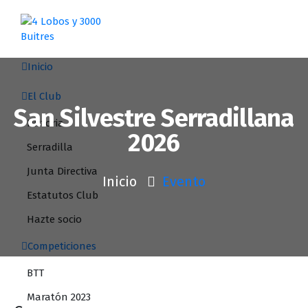
Saltar
al
contenido
Inicio
El Club
San Silvestre Serradillana
Historia
2026
Serradilla
Junta Directiva
Inicio
Evento
Estatutos Club
Hazte socio
Competiciones
BTT
Maratón 2023