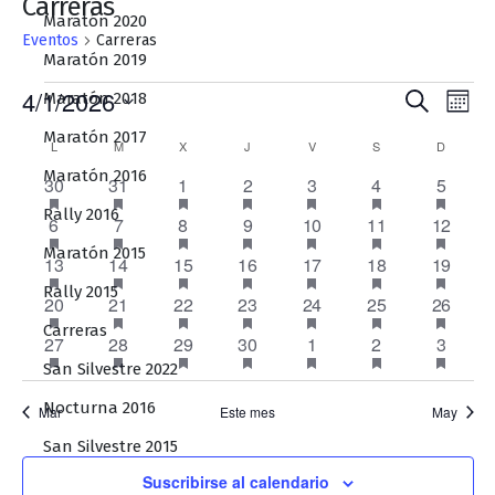
Carreras
Maratón 2020
Eventos
Carreras
Maratón 2019
Eventos
Naveg
Na
4/1/2026
Maratón 2018
Buscar
Mes
de
de
Selecciona
Maratón 2017
Calendario
L
LUNES
M
MARTES
X
MIÉRCOLES
J
JUEVES
V
VIERNES
S
SÁBADO
D
DOMIN
la
búsqu
vis
de
Maratón 2016
fecha.
1
tiene
1
tiene
1
tiene
1
tiene
1
tiene
1
tiene
1
tiene
30
31
1
2
3
4
5
y
de
eventos
eventos
eventos
eventos
eventos
eventos
evento
evento
evento
evento
evento
evento
evento
evento
Eventos
Rally 2016
1
destacado
tiene
1
destacado
tiene
1
destacado
tiene
1
destacado
tiene
1
destacado
tiene
1
destacado
tiene
1
destac
tiene
6
7
8
9
10
11
12
vistas
Ev
eventos
eventos
eventos
eventos
eventos
eventos
evento
evento
evento
evento
evento
evento
evento
evento
Maratón 2015
de
1
destacado
tiene
1
destacado
tiene
1
destacado
tiene
1
destacado
tiene
1
destacado
tiene
1
destacado
tiene
1
destac
tiene
13
14
15
16
17
18
19
eventos
eventos
eventos
eventos
eventos
eventos
evento
evento
evento
evento
evento
evento
evento
evento
Event
Rally 2015
1
destacado
tiene
1
destacado
tiene
1
destacado
tiene
1
destacado
tiene
1
destacado
tiene
1
destacado
tiene
1
destac
tiene
20
21
22
23
24
25
26
eventos
eventos
eventos
eventos
eventos
eventos
evento
evento
evento
evento
evento
evento
evento
evento
Carreras
1
destacado
tiene
1
destacado
tiene
1
destacado
tiene
1
destacado
tiene
1
destacado
tiene
1
destacado
tiene
1
destac
tiene
27
28
29
30
1
2
3
eventos
eventos
eventos
eventos
eventos
eventos
evento
evento
evento
evento
evento
evento
evento
evento
San Silvestre 2022
destacado
destacado
destacado
destacado
destacado
destacado
destac
Nocturna 2016
Mar
Este mes
May
San Silvestre 2015
Suscribirse al calendario
Nocturna 2015