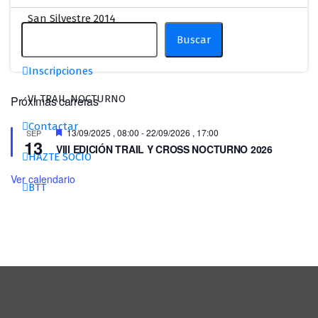
San Silvestre 2014
Buscar
Homenaje J. Hernández
Inscripciones
VI TRAIL NOCTURNO
Próximas carreras
Contactar
Destacado
13/09/2025 , 08:00
-
22/09/2026 , 17:00
SEP
13
VIII EDICIÓN TRAIL Y CROSS NOCTURNO 2026
HAZTE SOCIO
Ver calendario
BTT