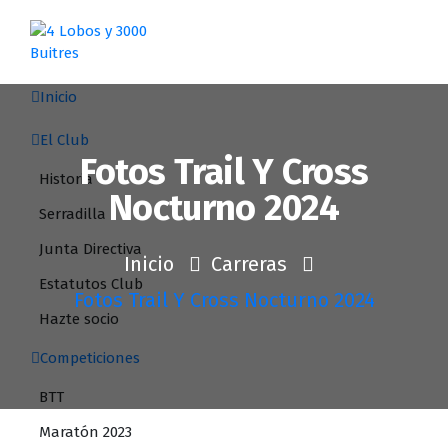
Saltar
al
contenido
Inicio
El Club
Fotos Trail Y Cross
Historia
Nocturno 2024
Serradilla
Junta Directiva
Inicio
Carreras
Estatutos Club
Fotos Trail Y Cross Nocturno 2024
Hazte socio
Competiciones
BTT
Maratón 2023