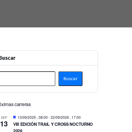
Buscar
Buscar
óximas carreras
Destacado
13/09/2025 , 08:00
-
22/09/2026 , 17:00
SEP
13
VIII EDICIÓN TRAIL Y CROSS NOCTURNO
2026