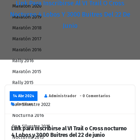
Link Para Inscribirse Al VI Trail O Cross
Maratón 2020
Nocturno 4 Lobos Y 3000 Buitres Del 22 De
Maratón 2019
Junio
Maratón 2018
Maratón 2017
Maratón 2016
Rally 2016
Maratón 2015
Rally 2015
Carreras
14 Abr 2024
Administrador
- 0 Comentarios
San Silvestre 2022
Carreras
Nocturna 2016
San Silvestre 2015
Link para inscribirse al VI Trail o Cross nocturno
4 Lobos y 3000 Buitres del 22 de junio
Nocturna 2015