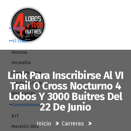
Saltar
al
contenido
Inicio
El Club
Historia
Serradilla
Link Para Inscribirse Al VI
Junta Directiva
Trail O Cross Nocturno 4
Estatutos Club
Lobos Y 3000 Buitres Del
Hazte socio
22 De Junio
Competiciones
BTT
Inicio
Carreras
Maratón 2023