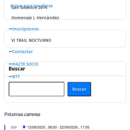
Pulsar para inscribirse
San Silvestre 2014
Homenaje J. Hernández
Inscripciones
VI TRAIL NOCTURNO
Contactar
HAZTE SOCIO
Buscar
BTT
Buscar
Próximas carreras
Destacado
13/09/2025 , 08:00
-
22/09/2026 , 17:00
SEP