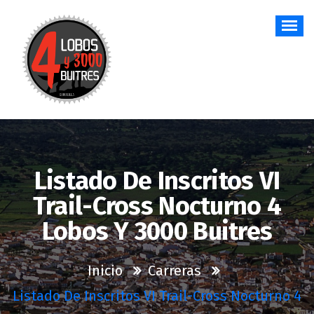
Saltar
al
contenido
Listado De Inscritos VI
Trail-Cross Nocturno 4
Lobos Y 3000 Buitres
Inicio
Carreras
Listado De Inscritos VI Trail-Cross Nocturno 4