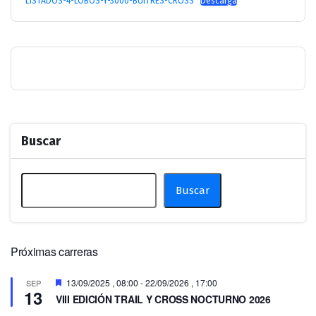
LISTADOS-4-LOBOS-Y-3000-BUITRES-CROSS
Descarga
Buscar
Buscar
Próximas carreras
Destacado
13/09/2025 , 08:00
-
22/09/2026 , 17:00
SEP
13
VIII EDICIÓN TRAIL Y CROSS NOCTURNO 2026