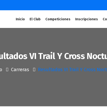
Inicio
El Club
Competiciones
Inscripciones
Co
ultados VI Trail Y Cross Noct
io
Carreras
Resultados VI Trail Y Cross Noc