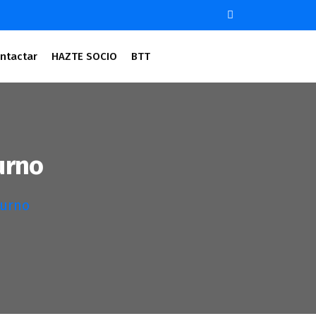
ntactar
HAZTE SOCIO
BTT
urno
turno