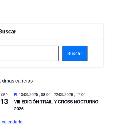
Buscar
Buscar
óximas carreras
Destacado
13/09/2025 , 08:00
-
22/09/2026 , 17:00
SEP
13
VIII EDICIÓN TRAIL Y CROSS NOCTURNO
2026
r calendario