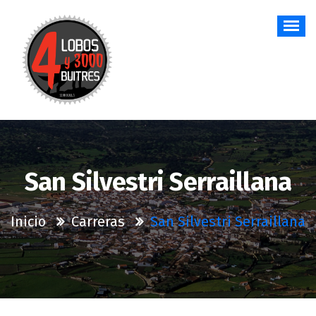
Saltar
al
contenido
San Silvestri Serraillana
Inicio
Carreras
San Silvestri Serraillana