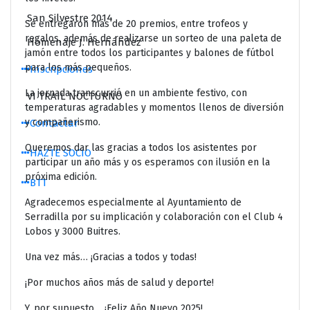
San Silvestre 2014
Se entregaron más de 20 premios, entre trofeos y
regalos, además de realizarse un sorteo de una paleta de
Homenaje J. Hernández
jamón entre todos los participantes y balones de fútbol
para los más pequeños.
Inscripciones
La jornada transcurrió en un ambiente festivo, con
VI TRAIL NOCTURNO
temperaturas agradables y momentos llenos de diversión
y compañerismo.
Contactar
Queremos dar las gracias a todos los asistentes por
HAZTE SOCIO
participar un año más y os esperamos con ilusión en la
próxima edición.
BTT
Agradecemos especialmente al Ayuntamiento de
Serradilla por su implicación y colaboración con el Club 4
Lobos y 3000 Buitres.
Una vez más… ¡Gracias a todos y todas!
¡Por muchos años más de salud y deporte!
Y, por supuesto… ¡Feliz Año Nuevo 2025!