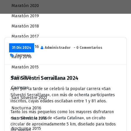
Maratón 2020
Maratón 2019
Maratón 2018
Maratón 2017
Maratón 2016
31 Dic 2024
Administrador
- 0 Comentarios
Carreras
Rally 2016
Maratón 2015
Rally 2015
San Silvestri Serraillana 2024
Carreras
Ayer por la tarde se celebró la popular carrera «San
Silvestri Serraillana», con más de ochenta participantes
San Silvestre 2022
inscritos, cuyas edades oscilaban entre 1 y 81 años.
Nocturna 2016
Tanto los más pequeños como los mayores disfrutaron
recorriendo la ruta de «Santa Catalina», un circuito
San Silvestre 2015
circular de aproximadamente 5 km, diseñado para todos
Nocturna 2015
los niveles.