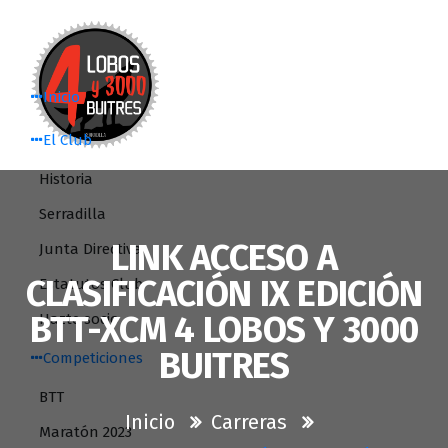
Saltar
al
contenido
Inicio
El Club
Historia
Serradilla
LINK ACCESO A
Junta Directiva
CLASIFICACIÓN IX EDICIÓN
Estatutos Club
BTT-XCM 4 LOBOS Y 3000
Hazte socio
BUITRES
Competiciones
BTT
Inicio
Carreras
Maratón 2023