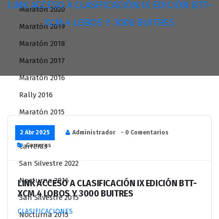
LINK ACCESO A CLASIFICACIÓN IX EDICIÓN BTT-
Maratón 2020
XCM 4 LOBOS Y 3000 BUITRES
Maratón 2019
Maratón 2018
Maratón 2017
Maratón 2016
Rally 2016
Maratón 2015
Rally 2015
2 Abr 2025
Administrador
- 0 Comentarios
Carreras
Carreras
San Silvestre 2022
Nocturna 2016
LINK ACCESO A CLASIFICACIÓN IX EDICIÓN BTT-
XCM 4 LOBOS Y 3000 BUITRES
San Silvestre 2015
CLASIFICACIONES
Nocturna 2015